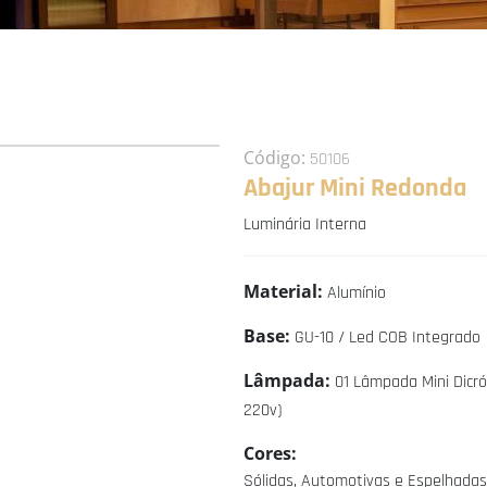
Código:
50106
Abajur Mini Redonda
Luminária Interna
Material:
Alumínio
Base:
GU-10 / Led COB Integrado
Lâmpada:
01 Lâmpada Mini Dicró
220v)
Cores:
Sólidas, Automotivas e Espelhadas