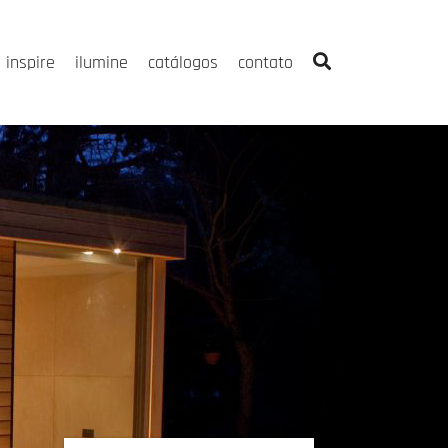
inspire
ilumine
catálogos
contato