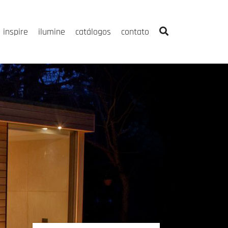
inspire
ilumine
catálogos
contato