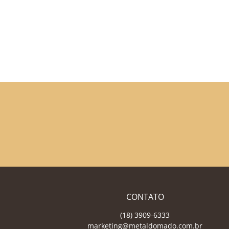
CONTATO
(18) 3909-6333
marketing@metaldomado.com.br