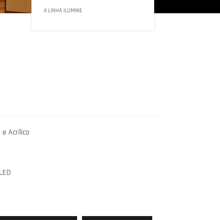
A LINHA ILUMINE
e Acrílico
 LED