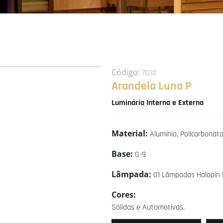
Código:
7032
Arandela Luna P
Luminária Interna e Externa
Material:
Alumínio, Policarbonato 
Base:
G-9
Lâmpada:
01 Lâmpadas Halopin
Cores:
Sólidas e Automotivas.