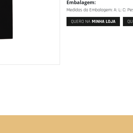
Embalagem:
Medidas da Embalagem: A: L: C: Pes
QUERO NA
MINHA LOJA
QU