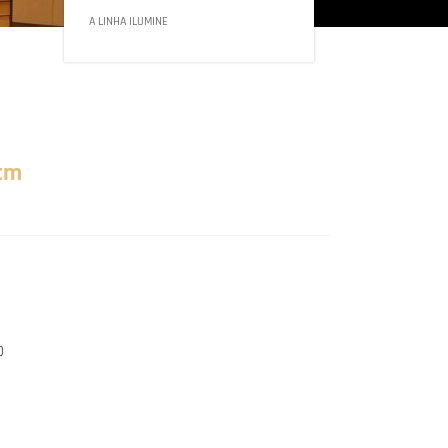
A LINHA ILUMINE
cm
D