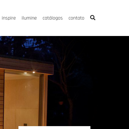
inspire
ilumine
catálogos
contato