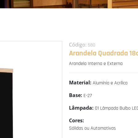
Código:
580
Arandela Quadrada 18
Arandela Interna e Externa
Material:
Alumínio e Acrílico
Base:
E-27
Lâmpada:
01 Lâmpada Bulbo LE
Cores:
Sólidas ou Automotivas