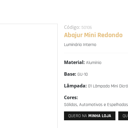
Código:
50106
Abajur Mini Redondo
Luminária Interno
Material:
Alumínio
Base:
GU-10
Lâmpada:
01 Lâmpada Mini Dicró
Cores:
Sólidas, Automotivas e Espelhadas
QUERO NA
MINHA LOJA
QU