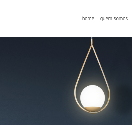
home
quem somos