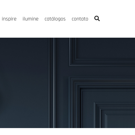
inspire
ilumine
catálogos
contato