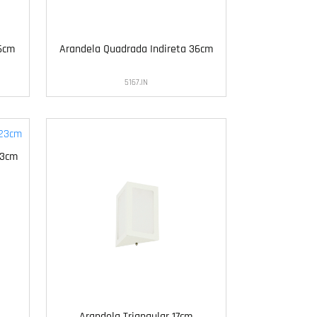
6cm
Arandela Quadrada Indireta 36cm
5167.IN
23cm
Arandela Triangular 17cm