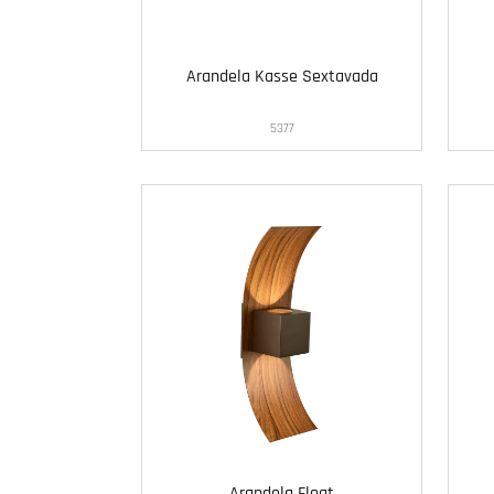
Arandela Kasse Sextavada
5377
Arandela Float