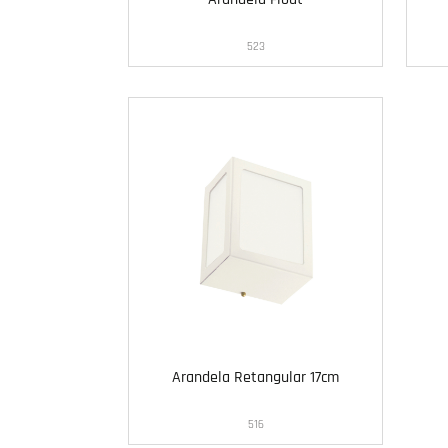
523
Arandela Retangular 17cm
516