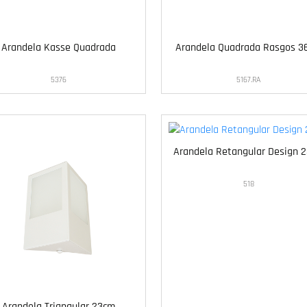
Arandela Kasse Quadrada
Arandela Quadrada Rasgos 3
5376
5167.RA
Arandela Retangular Design 
518
Arandela Triangular 23cm