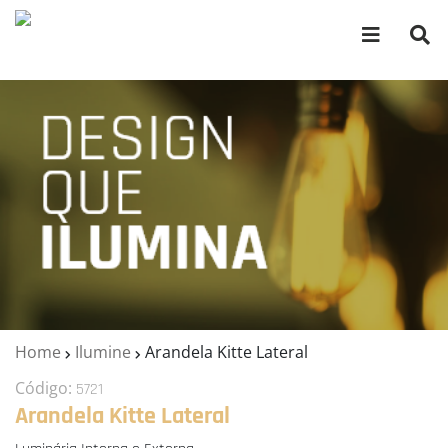
Home
Ilumine
Arandela Kitte Lateral
Código:
5721
Arandela Kitte Lateral