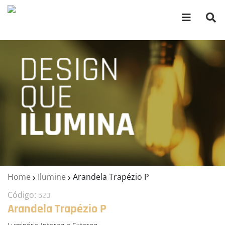
Home
Ilumine
Arandela Trapézio P
Código:
520
Arandela Trapézio P