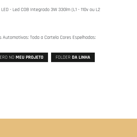
 LED - Led COB Integrado 3W 330lm (L1 - 110v ou L2
es Automotivas: Toda a Cartela Cores Espelhadas:
ERO NO
MEU PROJETO
FOLDER
DA LINHA