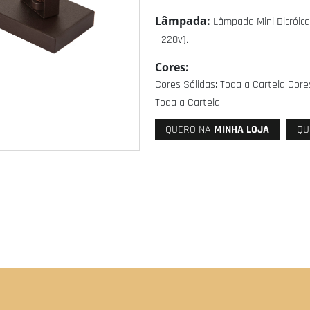
Lâmpada:
Lâmpada Mini Dicróica
- 220v).
Cores:
Cores Sólidas: Toda a Cartela Cor
Toda a Cartela
QUERO NA
MINHA LOJA
QU