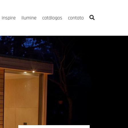
inspire
ilumine
catálogos
contato