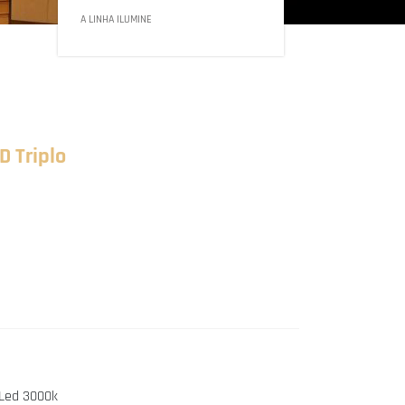
A LINHA ILUMINE
D Triplo
 Led 3000k