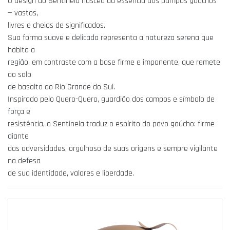
O design do Sentinela nasceu da essência dos pampas gaúchos
— vastos,
livres e cheios de significados.
Sua forma suave e delicada representa a natureza serena que
habita a
região, em contraste com a base firme e imponente, que remete
ao solo
de basalto do Rio Grande do Sul.
Inspirado pelo Quero-Quero, guardião dos campos e símbolo de
força e
resistência, o Sentinela traduz o espírito do povo gaúcho: firme
diante
das adversidades, orgulhoso de suas origens e sempre vigilante
na defesa
de sua identidade, valores e liberdade.