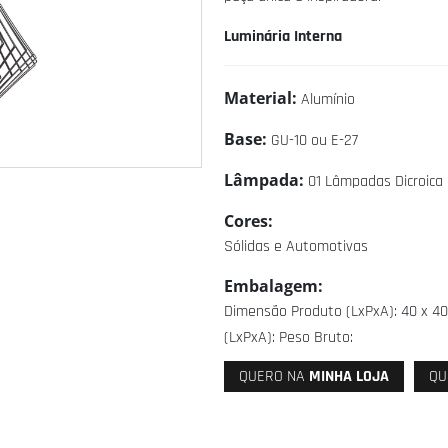
Luminária Interna
Material:
Alumínio
Base:
GU-10 ou E-27
Lâmpada:
01 Lâmpadas Dicroica 
Cores:
Sólidas e Automotivas
Embalagem:
Dimensão Produto (LxPxA): 40 x 4
(LxPxA): Peso Bruto:
QUERO NA
MINHA LOJA
QU