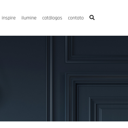
inspire
ilumine
catálogos
contato