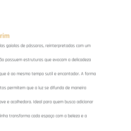
rim
 das gaiolas de pássaros, reinterpretadas com um
eção possuem estruturas que evocam a delicadeza
 que é ao mesmo tempo sutil e encantador. A forma
tos permitem que a luz se difunda de maneira
ve e acolhedora. Ideal para quem busca adicionar
linha transforma cada espaço com a beleza e a