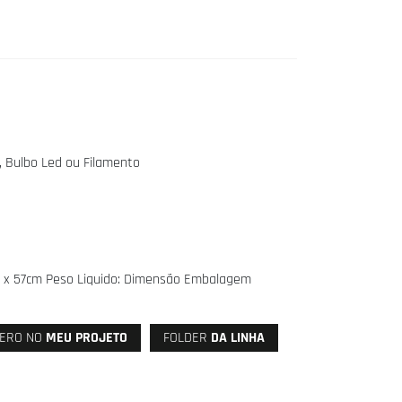
, Bulbo Led ou Filamento
0 x 57cm Peso Liquido: Dimensão Embalagem
ERO NO
MEU PROJETO
FOLDER
DA LINHA