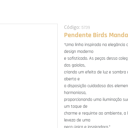
Código:
5739
Pendente Birds Manda
“Uma linha inspirada na elegância
design moderno
e sofisticado. As peças dessa col
das gaiolas,
criando um efeito de luz e sombra
aberta e
a disposição cuidadosa dos elemen
harmoniosa,
proporcionando uma iluminação sua
um toque de
charme e requinte ao ambiente, a 
leveza de uma
peça única e inspiradora.”