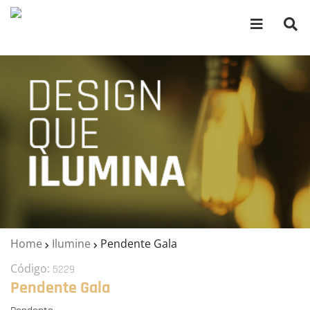
Home
Ilumine
Pendente Gala
Código:
5229
Pendente Gala