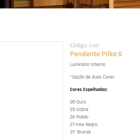
Código:
5485
Pendente Pilka G
Luminária Interna
*Opção de duas Cores
Cores Espelhadas:
05-Ouro
25-Cobre
26-Polido
27-Inox Negro
37- Bronze