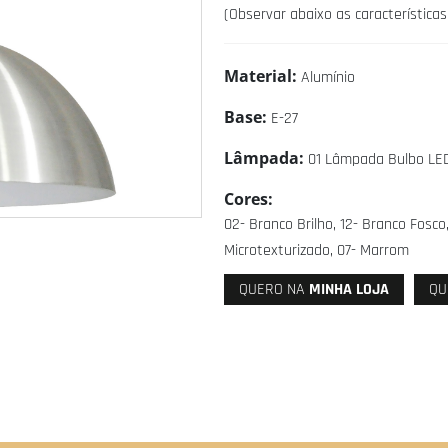
(Observar abaixo as característica
Material:
Alumínio
Base:
E-27
Lâmpada:
01 Lâmpada Bulbo LE
Cores:
02- Branco Brilho, 12- Branco Fosco,
Microtexturizado, 07- Marrom
QUERO NA
MINHA LOJA
QU