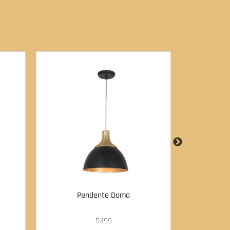
Pendente Doma
Pe
5499