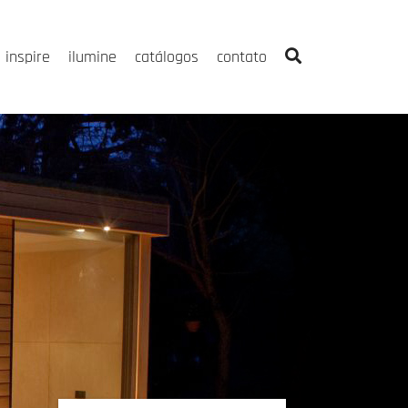
inspire
ilumine
catálogos
contato