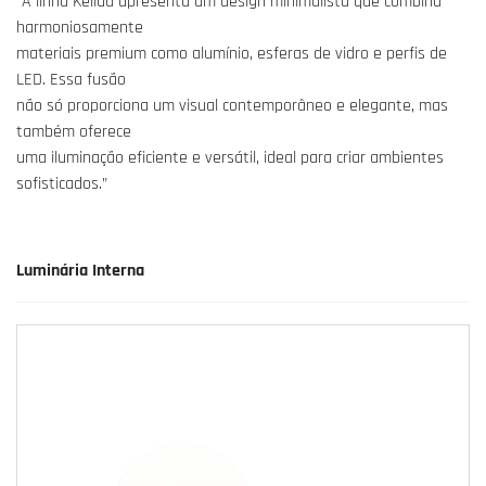
“A linha Kellua apresenta um design minimalista que combina
harmoniosamente
materiais premium como alumínio, esferas de vidro e perfis de
LED. Essa fusão
não só proporciona um visual contemporâneo e elegante, mas
também oferece
uma iluminação eficiente e versátil, ideal para criar ambientes
sofisticados.”
Luminária Interna