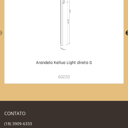
Arandela Kellua Light direta G
6022D
CONTATO
(18) 3909-6333