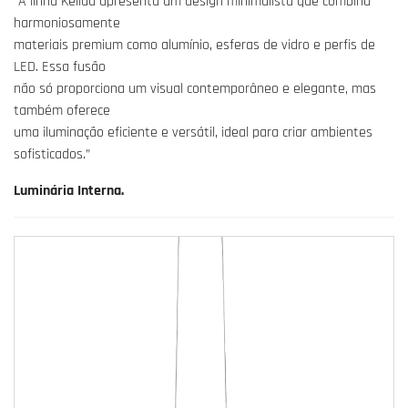
“A linha Kellua apresenta um design minimalista que combina
harmoniosamente
materiais premium como alumínio, esferas de vidro e perfis de
LED. Essa fusão
não só proporciona um visual contemporâneo e elegante, mas
também oferece
uma iluminação eficiente e versátil, ideal para criar ambientes
sofisticados.”
Luminária Interna.