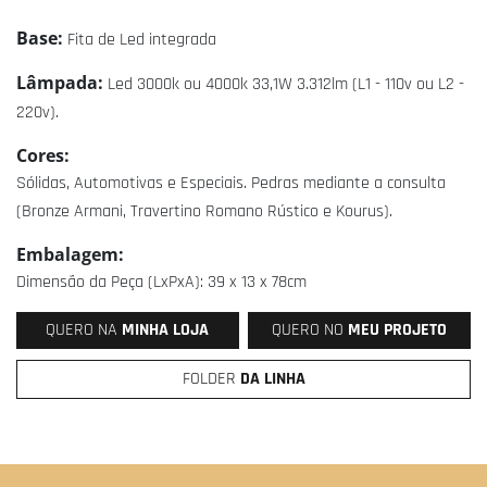
Base:
Fita de Led integrada
Lâmpada:
Led 3000k ou 4000k 33,1W 3.312lm (L1 - 110v ou L2 -
220v).
Cores:
Sólidas, Automotivas e Especiais. Pedras mediante a consulta
(Bronze Armani, Travertino Romano Rústico e Kourus).
Embalagem:
Dimensão da Peça (LxPxA): 39 x 13 x 78cm
QUERO NA
MINHA LOJA
QUERO NO
MEU PROJETO
FOLDER
DA LINHA