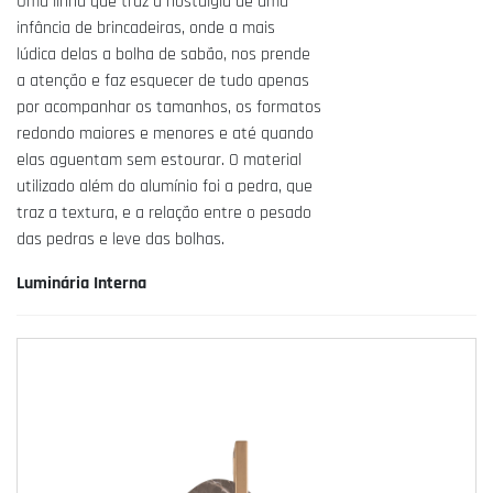
Uma linha que traz a nostalgia de uma
infância de brincadeiras, onde a mais
lúdica delas a bolha de sabão, nos prende
a atenção e faz esquecer de tudo apenas
por acompanhar os tamanhos, os formatos
redondo maiores e menores e até quando
elas aguentam sem estourar. O material
utilizado além do alumínio foi a pedra, que
traz a textura, e a relação entre o pesado
das pedras e leve das bolhas.
Luminária Interna