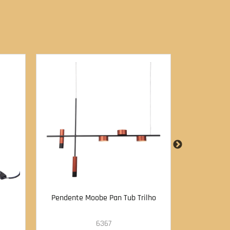
Pendente Moobe Pan Tub Trilho
Pendent
6367