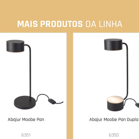
MAIS PRODUTOS
DA LINHA
Abajur Moobe Pan
Abajur Moobe Pan Dupla
6351
6350