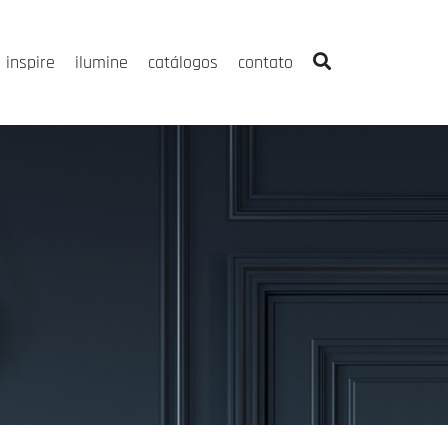
inspire
ilumine
catálogos
contato