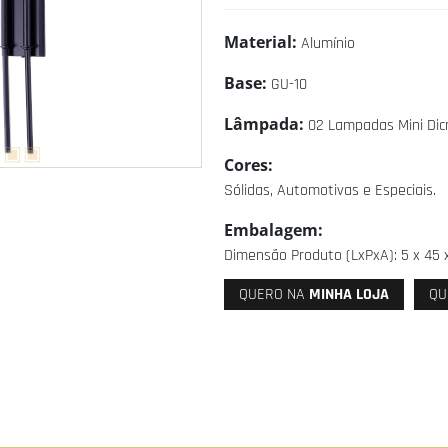
Material:
Alumínio
Base:
GU-10
Lâmpada:
02 Lampadas Mini Dic
Cores:
Sólidas, Automotivas e Especiais.
Embalagem:
Dimensão Produto (LxPxA): 5 x 45 x
QUERO NA
MINHA LOJA
QU