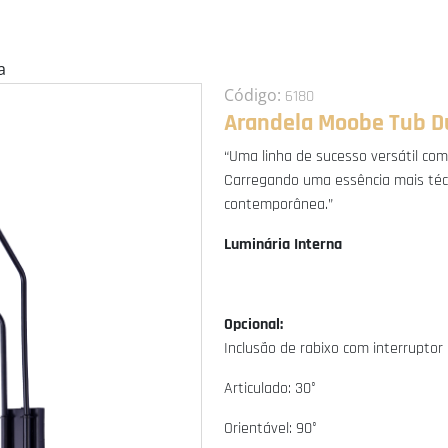
a
Código:
6180
Arandela Moobe Tub D
“Uma linha de sucesso versátil com
Carregando uma essência mais téc
contemporânea.”
Luminária Interna
Opcional:
Inclusão de rabixo com interruptor
Articulado: 30°
Orientável: 90°