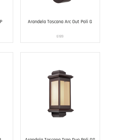
 P
Arandela Toscana Arc Out Poli G
6189
P
Arandela Toscana Trap Duo Poli GG