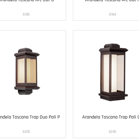
6185
6184
ndela Toscana Trap Duo Poli P
Arandela Toscana Trap Poli 
6205
6245