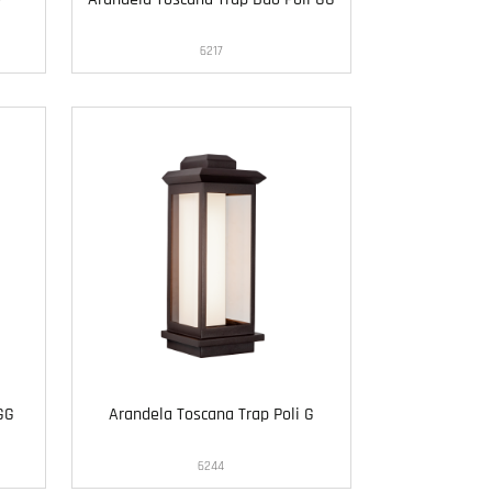
6217
GG
Arandela Toscana Trap Poli G
6244