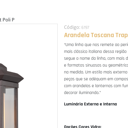
 Poli P
Código:
6197
Arandela Toscana Trap 
“Uma linha que nos remete ao per
mais clássico italiano dessa região
segue o nome da linha, com mais 
e formatos sinuosos ou geométric
na medida. Um estilo mais extern
peças que se adéquam em compos
com arandelas e lanternas com fu
decorar iluminando.”
Luminária Externa e Interna
Opções Cores Vidro: