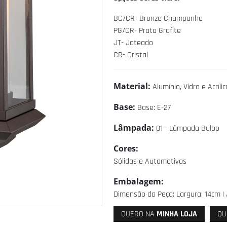
BC/CR- Bronze Champanhe
PG/CR- Prata Grafite
JT- Jateado
CR- Cristal
Material:
Alumínio, Vidro e Acrílic
Base:
Base: E-27
Lâmpada:
01 - Lâmpada Bulbo
Cores:
Sólidas e Automotivas
Embalagem:
Dimensão da Peça: Largura: 14cm | 
QUERO NA
MINHA LOJA
QU