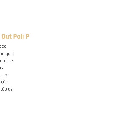
Out Poli P
íodo
 na qual
detalhes
os
o com
ição
nção de