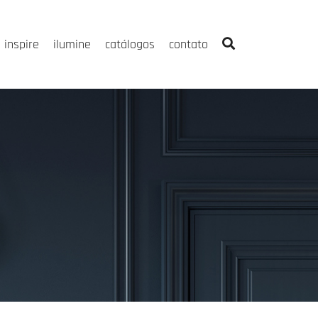
inspire
ilumine
catálogos
contato