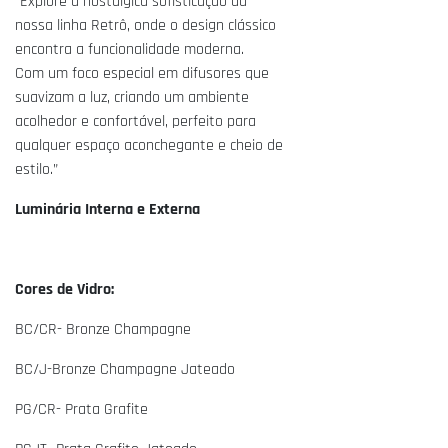
“Explore a nostálgica sofisticação da
nossa linha Retrô, onde o design clássico
encontra a funcionalidade moderna.
Com um foco especial em difusores que
suavizam a luz, criando um ambiente
acolhedor e confortável, perfeito para
qualquer espaço aconchegante e cheio de
estilo.”
Luminária Interna e Externa
Cores de Vidro:
BC/CR- Bronze Champagne
BC/J-Bronze Champagne Jateado
PG/CR- Prata Grafite