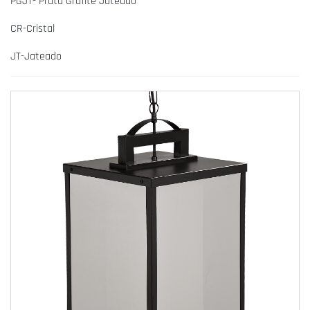
PGJT- Prata Grafite Jateado
CR-Cristal
JT-Jateado