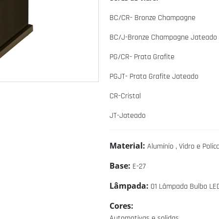
BC/CR- Bronze Champagne
BC/J-Bronze Champagne Jateado
PG/CR- Prata Grafite
PGJT- Prata Grafite Jateado
CR-Cristal
JT-Jateado
Material:
Alumínio , Vidro e Poli
Base:
E-27
Lâmpada:
01 Lâmpada Bulbo LE
Cores:
Automotivas e solidas