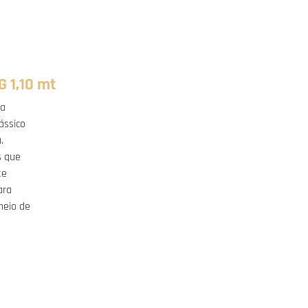
 1,10 mt
da
ássico
.
s que
te
ara
heio de