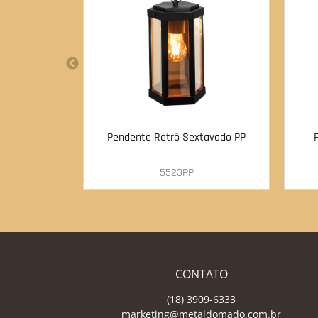
Pendente Retrô Sextavado PP
5523PP
CONTATO
(18) 3909-6333
marketing@metaldomado.com.br