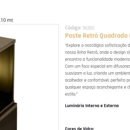
,10 mt
Código:
5632G
Poste Retrô Quadrado G
“Explore a nostálgica sofisticação 
nossa linha Retrô, onde o design cl
encontra a funcionalidade moderna
Com um foco especial em difusore
suavizam a luz, criando um ambien
acolhedor e confortável, perfeito p
qualquer espaço aconchegante e c
estilo.”
Luminária Interna e Externa
Cores de Vidro: