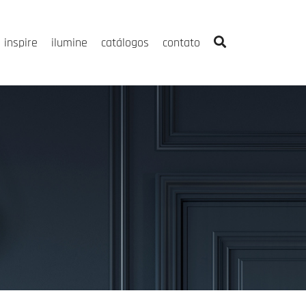
inspire
ilumine
catálogos
contato