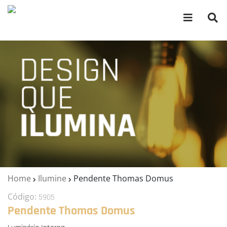
Home
Ilumine
Pendente Thomas Domus
Código:
5905
Pendente Thomas Domus