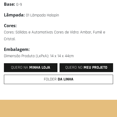
Base:
G-9
Lâmpada:
01 Lâmpada Halopin
Cores:
Cores: Sólidas e Automotivas Cores de Vidro: Ambar, Fumê e
Cristal.
Embalagem:
Dimensão Produto (LxPxA): 14 x 14 x 44cm
QUERO NA
MINHA LOJA
QUERO NO
MEU PROJETO
FOLDER
DA LINHA