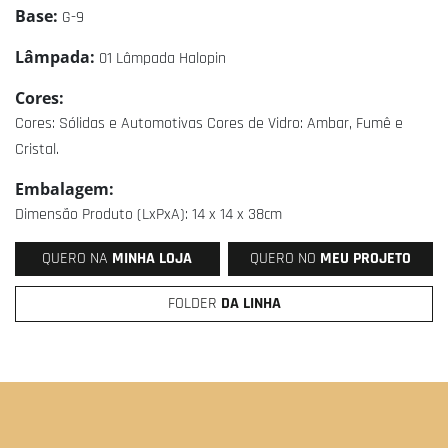
Base:
G-9
Lâmpada:
01 Lâmpada Halopin
Cores:
Cores: Sólidas e Automotivas Cores de Vidro: Ambar, Fumê e
Cristal.
Embalagem:
Dimensão Produto (LxPxA): 14 x 14 x 38cm
QUERO NA
MINHA LOJA
QUERO NO
MEU PROJETO
FOLDER
DA LINHA