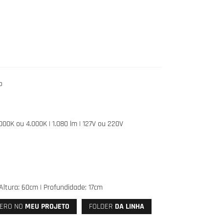
o
.000K ou 4.000K | 1.080 lm | 127V ou 220V
Altura: 60cm | Profundidade: 17cm
ERO NO
MEU PROJETO
FOLDER
DA LINHA