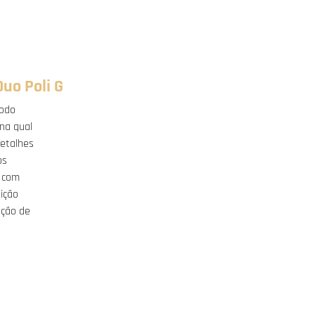
uo Poli G
íodo
 na qual
detalhes
os
o com
ição
nção de