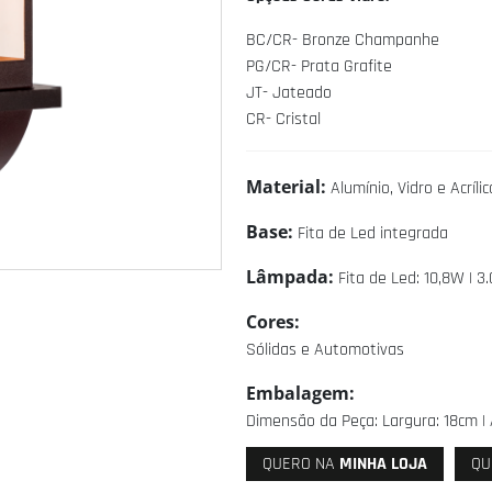
BC/CR- Bronze Champanhe
PG/CR- Prata Grafite
JT- Jateado
CR- Cristal
Material:
Alumínio, Vidro e Acrílic
Base:
Fita de Led integrada
Lâmpada:
Fita de Led: 10,8W | 3
Cores:
Sólidas e Automotivas
Embalagem:
Dimensão da Peça: Largura: 18cm | 
QUERO NA
MINHA LOJA
QU