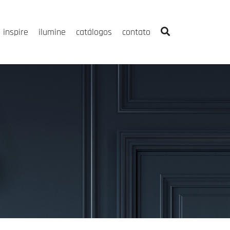
inspire
ilumine
catálogos
contato