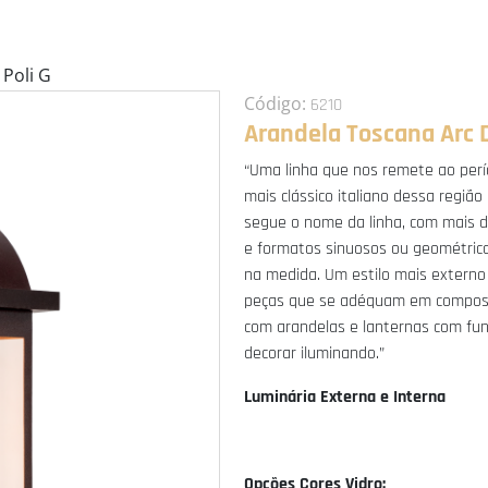
Poli G
Código:
6210
Arandela Toscana Arc D
“Uma linha que nos remete ao per
mais clássico italiano dessa região
segue o nome da linha, com mais 
e formatos sinuosos ou geométric
na medida. Um estilo mais extern
peças que se adéquam em compos
com arandelas e lanternas com fu
decorar iluminando.”
Luminária Externa e Interna
Opções Cores Vidro: