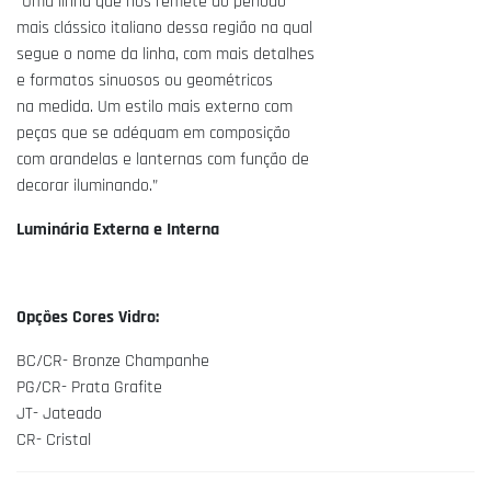
“Uma linha que nos remete ao período
mais clássico italiano dessa região na qual
segue o nome da linha, com mais detalhes
e formatos sinuosos ou geométricos
na medida. Um estilo mais externo com
peças que se adéquam em composição
com arandelas e lanternas com função de
decorar iluminando.”
Luminária Externa e Interna
Opções Cores Vidro:
BC/CR- Bronze Champanhe
PG/CR- Prata Grafite
JT- Jateado
CR- Cristal