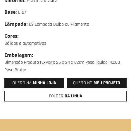
Material:
Alumínio e Vidro
Base:
E-27
Lâmpada:
02 Lâmpada Bulbo ou Filamento
Cores:
Sólidas e automotivas
Embalagem:
Dimensão Produto (LxPxA): 25 x 24 x 82cm Peso liquido: 4,200
Peso Bruto:
QUERO NA
MINHA LOJA
QUERO NO
MEU PROJETO
FOLDER
DA LINHA